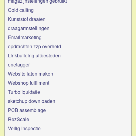
magazijnstellingen gebruikt
Cold calling
Kunststof draaien
draagarmstellingen
Emailmarketing
opdrachten zzp overheid
Linkbuilding uitbesteden
onetagger
Website laten maken
Webshop fulfilment
Turboliquidatie
sketchup downloaden
PCB assemblage
RezScale
Veilig Inspectie